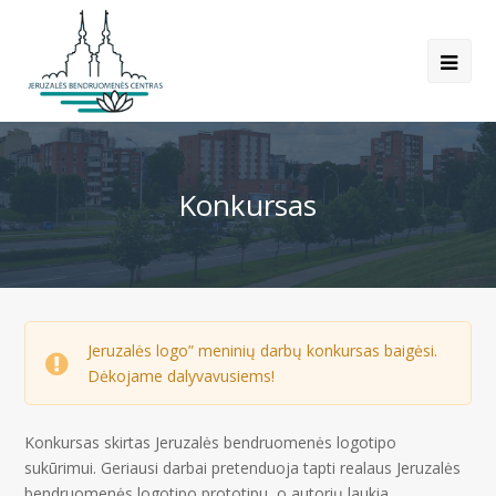
Op
Mob
Me
Konkursas
Jeruzalės logo” meninių darbų konkursas baigėsi.
Dėkojame dalyvavusiems!
Konkursas skirtas Jeruzalės bendruomenės logotipo
sukūrimui. Geriausi darbai pretenduoja tapti realaus Jeruzalės
bendruomenės logotipo prototipu, o autorių laukia