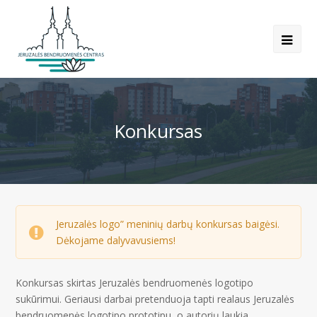
Op
Mob
Me
Konkursas
Jeruzalės logo” meninių darbų konkursas baigėsi.
Dėkojame dalyvavusiems!
Konkursas skirtas Jeruzalės bendruomenės logotipo
sukūrimui. Geriausi darbai pretenduoja tapti realaus Jeruzalės
bendruomenės logotipo prototipu, o autorių laukia