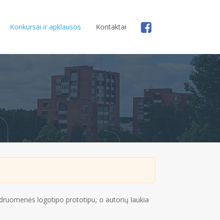
Konkursai ir apklausos
Kontaktai
ndruomenės logotipo prototipu, o autorių laukia