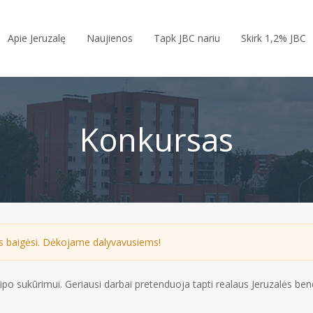
Apie Jeruzalę
Naujienos
Tapk JBC nariu
Skirk 1,2% JBC
Konkursas
s baigėsi.
Dėkojame dalyvavusiems!
po sukūrimui. Geriausi darbai pretenduoja tapti realaus Jeruzalės be