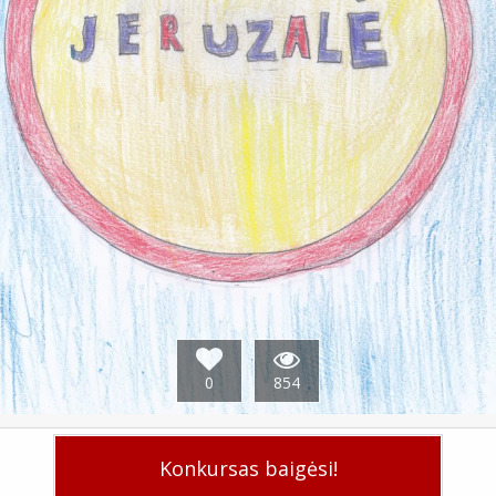
0
854
Konkursas baigėsi!