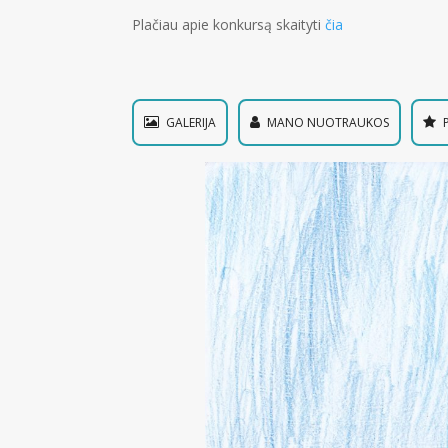
Plačiau apie konkursą skaityti
čia
GALERIJA
MANO NUOTRAUKOS
P