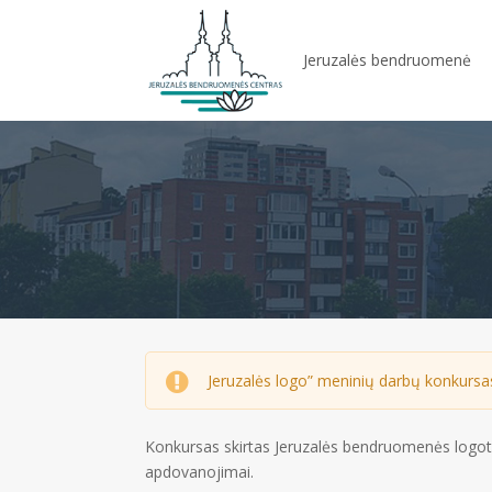
Jeruzalės bendruomenė
Jeruzalės logo” meninių darbų konkursa
Konkursas skirtas Jeruzalės bendruomenės logoti
apdovanojimai.